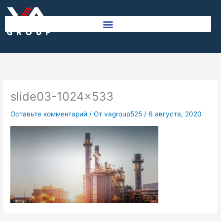
Перейти
к
содержимому
slide03-1024×533
Оставьте комментарий
/ От
vagroup525
/
6 августа, 2020