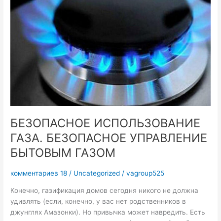
УПРАВЛЕНИЕ
БЫТОВЫМ
ГАЗОМ
БЕЗОПАСНОЕ ИСПОЛЬЗОВАНИЕ
ГАЗА. БЕЗОПАСНОЕ УПРАВЛЕНИЕ
БЫТОВЫМ ГАЗОМ
комментариев 18
/
Uncategorized
/
vagroup525
Конечно, газификация домов сегодня никого не должна
удивлять (если, конечно, у вас нет родственников в
джунглях Амазонки). Но привычка может навредить. Есть