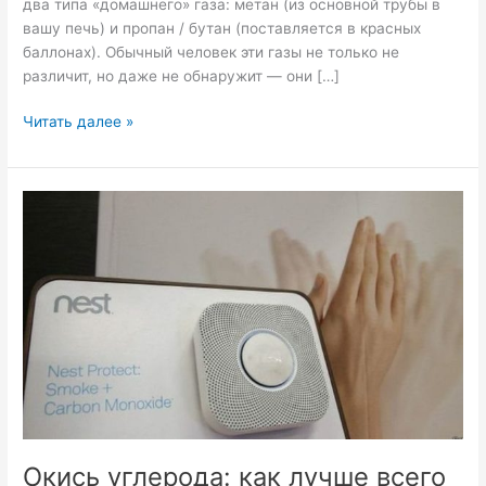
два типа «домашнего» газа: метан (из основной трубы в
вашу печь) и пропан / бутан (поставляется в красных
баллонах). Обычный человек эти газы не только не
различит, но даже не обнаружит — они […]
Читать далее »
Окись
углерода:
как
лучше
всего
избавиться
от
нее?
Окись углерода: как лучше всего