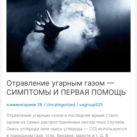
—
СИМПТОМЫ
И
ПЕРВАЯ
ПОМОЩЬ
Отравление угарным газом —
СИМПТОМЫ И ПЕРВАЯ ПОМОЩЬ
комментариев 26
/
Uncategorized
/
vagroup525
Отравление угарным газом в последнее время стало
одним из самых распространенных несчастных случаев.
Окись углерода (или окись углерода — CO) используется
в природном газе, угле, бензине, мазуте и т. Д. В