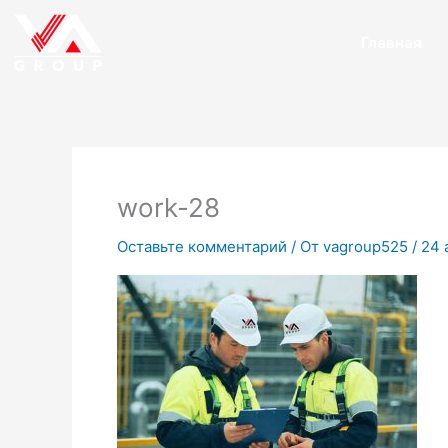
Перейти
к
Главная
содержимому
work-28
Оставьте комментарий
/ От
vagroup525
/
24 