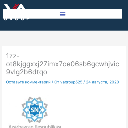
Перейти
к
содержимому
1zz-
ot8kjggxxj27imx7oe06sb6gcwhjvic
9vlg2b6dtqo
Оставьте комментарий
/ От
vagroup525
/
24 августа, 2020