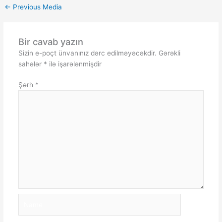
←
Previous Media
Bir cavab yazın
Sizin e-poçt ünvanınız dərc edilməyəcəkdir.
Gərəkli
sahələr
*
ilə işarələnmişdir
Şərh
*
Name