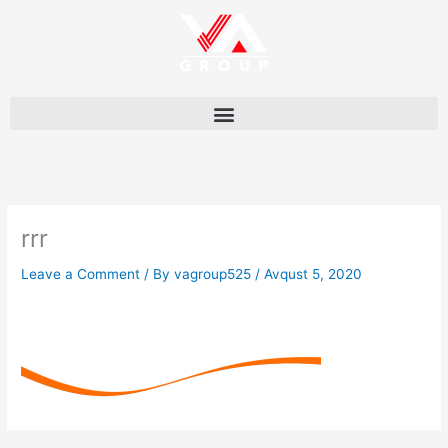
Skip
to
content
rrr
Leave a Comment
/ By
vagroup525
/
Avqust 5, 2020