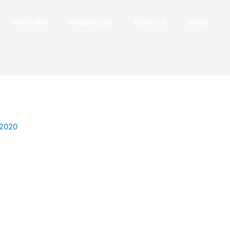
Məhsullar
Haqqımızda
Qalereya
Əlaqə
 2020