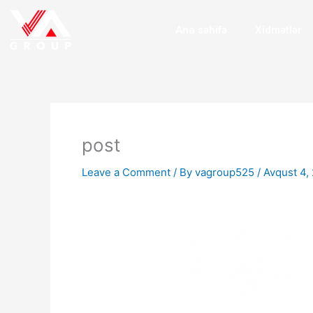
Skip
to
Ana səhifə
Xidmətlər
content
post
Leave a Comment
/ By
vagroup525
/
Avqust 4,