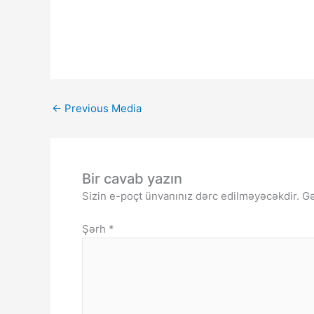
←
Previous Media
Bir cavab yazın
Sizin e-poçt ünvanınız dərc edilməyəcəkdir.
Gə
Şərh
*