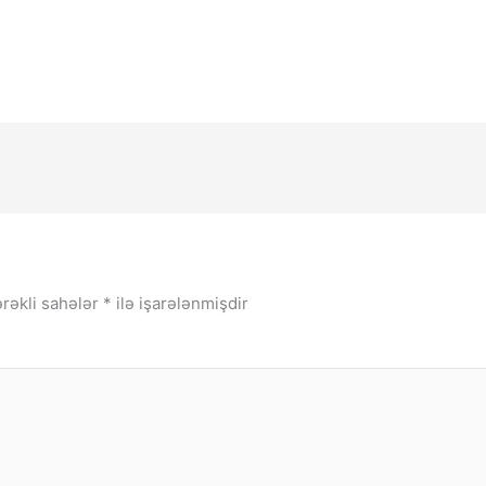
rəkli sahələr
*
ilə işarələnmişdir