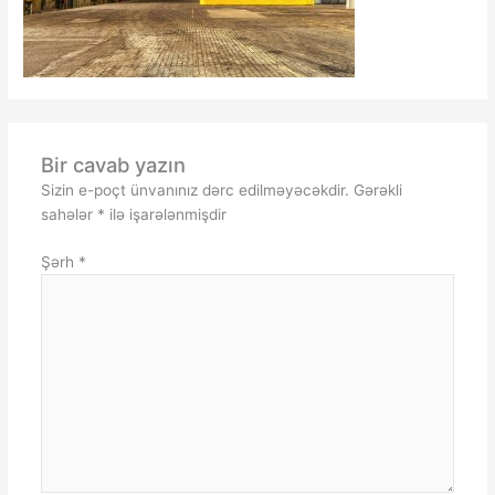
Bir cavab yazın
Sizin e-poçt ünvanınız dərc edilməyəcəkdir.
Gərəkli
sahələr
*
ilə işarələnmişdir
Şərh
*