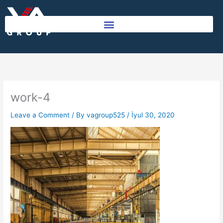
Skip
to
content
work-4
Leave a Comment
/ By
vagroup525
/
İyul 30, 2020