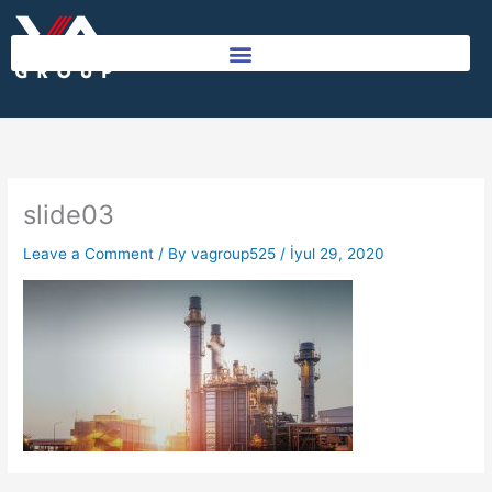
Skip
to
content
slide03
Leave a Comment
/ By
vagroup525
/
İyul 29, 2020