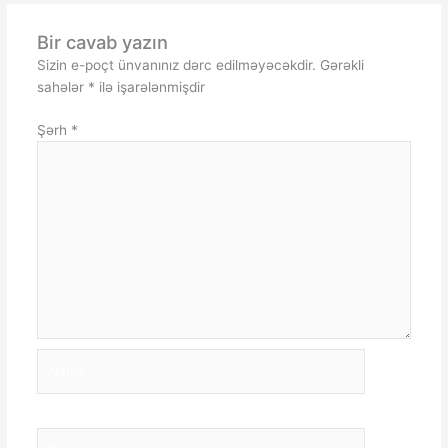
Bir cavab yazın
Sizin e-poçt ünvanınız dərc edilməyəcəkdir.
Gərəkli
sahələr
*
ilə işarələnmişdir
Şərh
*
Name
Email