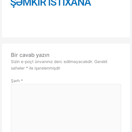
Bir cavab yazın
Sizin e-poçt ünvanınız dərc edilməyəcəkdir.
Gərəkli
sahələr
*
ilə işarələnmişdir
Şərh
*