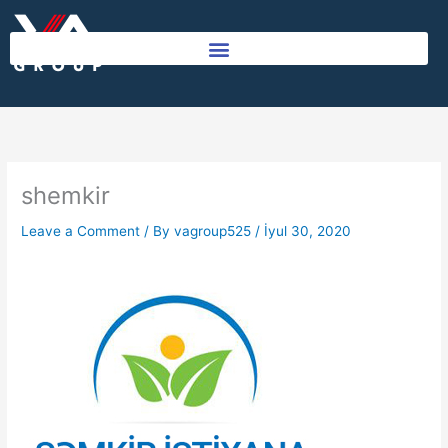
Skip
to
content
shemkir
Leave a Comment
/ By
vagroup525
/
İyul 30, 2020