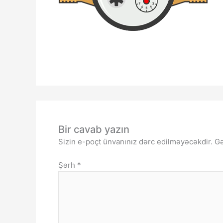
Bir cavab yazın
Sizin e-poçt ünvanınız dərc edilməyəcəkdir.
Gə
Şərh
*