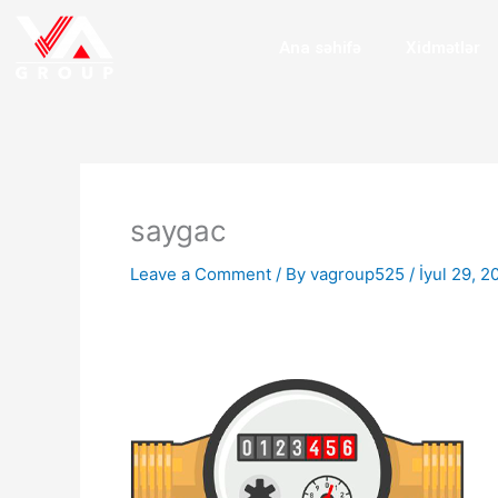
Skip
to
Ana səhifə
Xidmətlər
content
saygac
Leave a Comment
/ By
vagroup525
/
İyul 29, 2