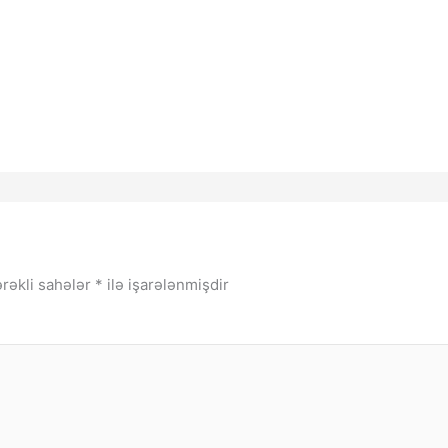
rəkli sahələr
*
ilə işarələnmişdir