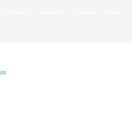
Məhsullar
Haqqımızda
Qalereya
Əlaqə
020