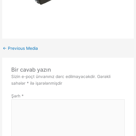
←
Previous Media
Bir cavab yazın
Sizin e-poçt ünvanınız dərc edilməyəcəkdir.
Gərəkli
sahələr
*
ilə işarələnmişdir
Şərh
*