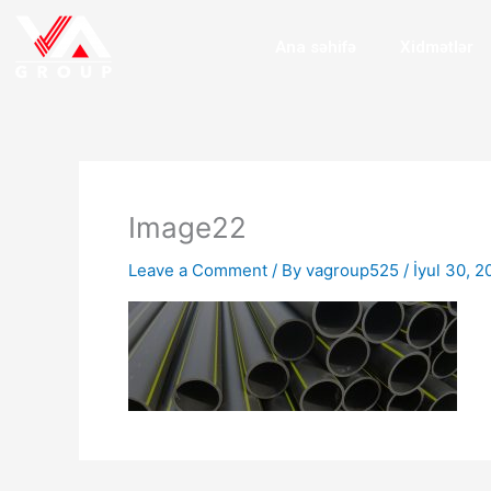
Skip
to
Ana səhifə
Xidmətlər
content
Image22
Leave a Comment
/ By
vagroup525
/
İyul 30, 2