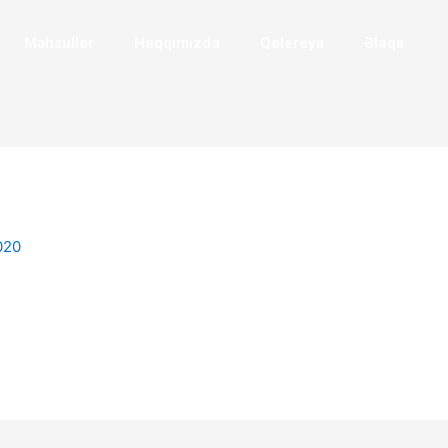
Məhsullar
Haqqımızda
Qalereya
Əlaqə
020