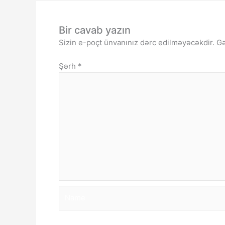
Bir cavab yazın
Sizin e-poçt ünvanınız dərc edilməyəcəkdir.
Gə
Şərh
*
Name