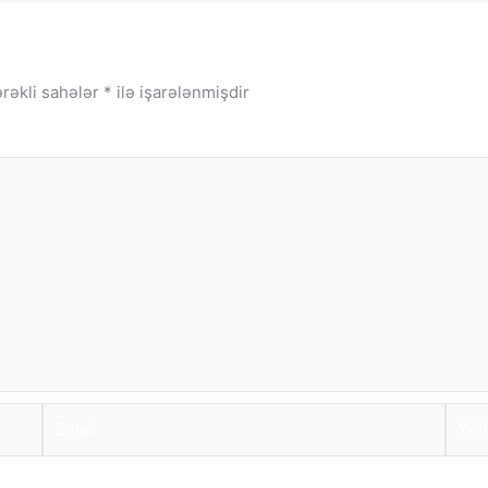
rəkli sahələr
*
ilə işarələnmişdir
Email
Webs