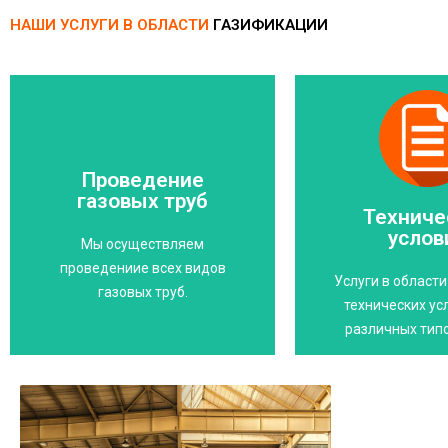
НАШИ УСЛУГИ В ОБЛАСТИ
ГАЗИФИКАЦИИ
Свяжитесь с нами
Свяжитесь 
Проведение
профессионалам
газовых труб
технического
Техниче
труб доверьте
Доверьтесь нам,
услов
Прокладывание газовых
Мы осуществляем
врем
проведениие всех видов
опасности!
Услуги в област
Экономьт
газовых труб.
Защитите себя от
технических ус
различных тип