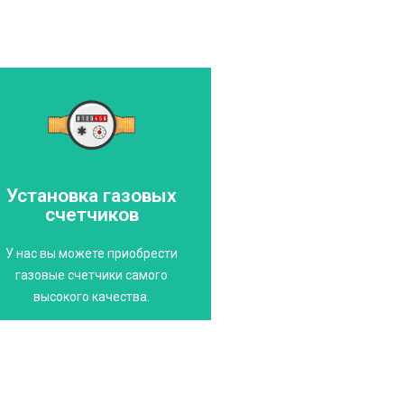
Свяжитесь с нами
потребления
вас от черезмерного
Установка газовых
газового счетчика избавит
счетчиков
Выбор качественного
стандартам!
У нас вы можете приобрести
соответствующие
газовые счетчики самого
Счетчики газа,
высокого качества.