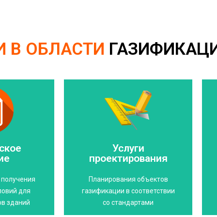
И В ОБЛАСТИ
ГАЗИФИКАЦ
Свяжитесь с нами
с нами
бюджет
 условия
ское
Услуги
проект, сэкономит ваш
 получение
ие
проектирования
Правильно составленный
я!
бюджете!
и получения
Планирования объектов
е свое
Экономьте своем
ловий для
газификации в соответствии
ов зданий
со стандартами