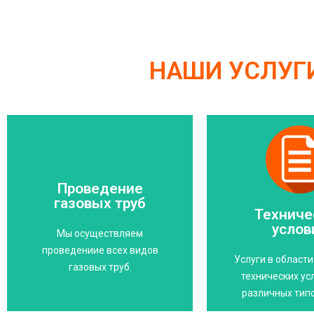
НАШИ УСЛУГ
Подробнее
Свяжитесь 
Проведение
профессионалам
газовых труб
технического
Техниче
труб доверьте
Доверьтесь нам,
услов
Прокладывание газовых
Мы осуществляем
врем
проведениие всех видов
опасности!
Услуги в област
Экономьт
газовых труб.
Защитите себя от
технических ус
различных тип