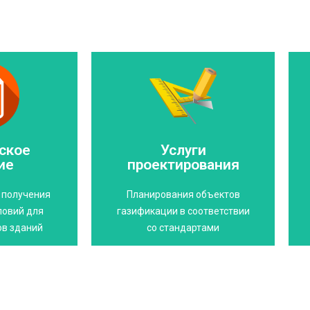
Свяжитесь с нами
с нами
бюджет
 условия
ское
Услуги
проект, сэкономит ваш
 получение
ие
проектирования
Правильно составленный
я!
бюджете!
и получения
Планирования объектов
е свое
Экономьте своем
ловий для
газификации в соответствии
ов зданий
со стандартами