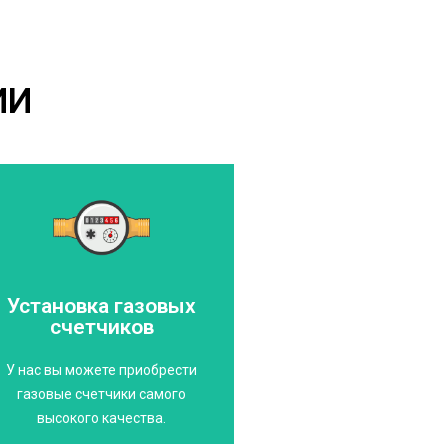
ИИ
Свяжитесь с нами
потребления
вас от черезмерного
Установка газовых
газового счетчика избавит
счетчиков
Выбор качественного
стандартам!
У нас вы можете приобрести
соответствующие
газовые счетчики самого
Счетчики газа,
высокого качества.